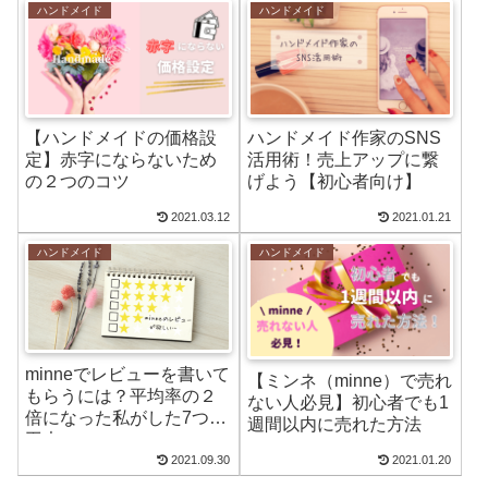
ハンドメイド
ハンドメイド
【ハンドメイドの価格設
ハンドメイド作家のSNS
定】赤字にならないため
活用術！売上アップに繋
の２つのコツ
げよう【初心者向け】
2021.03.12
2021.01.21
ハンドメイド
ハンドメイド
minneでレビューを書いて
【ミンネ（minne）で売れ
もらうには？平均率の２
ない人必見】初心者でも1
倍になった私がした7つの
週間以内に売れた方法
工夫
2021.09.30
2021.01.20