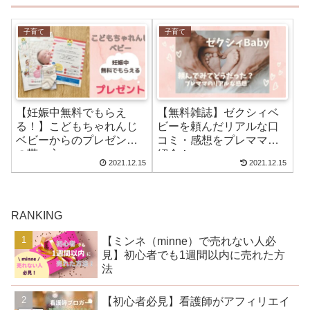
子育て
子育て
【妊娠中無料でもらえ
【無料雑誌】ゼクシィベ
る！】こどもちゃれんじ
ビーを頼んだリアルな口
ベビーからのプレゼント
コミ・感想をプレママが
の貰い方
紹介！
2021.12.15
2021.12.15
RANKING
【ミンネ（minne）で売れない人必
見】初心者でも1週間以内に売れた方
法
【初心者必見】看護師がアフィリエイ