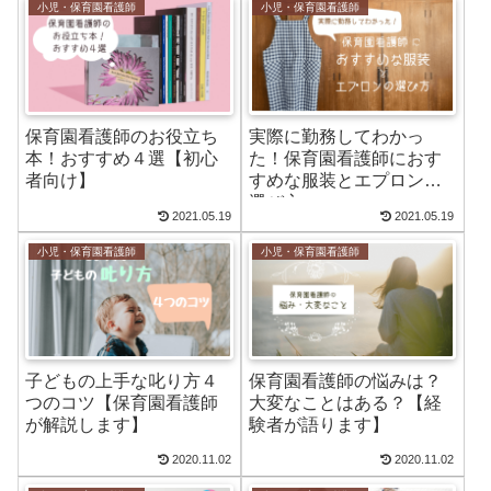
小児・保育園看護師
小児・保育園看護師
保育園看護師のお役立ち
実際に勤務してわかっ
本！おすすめ４選【初心
た！保育園看護師におす
者向け】
すめな服装とエプロンの
選び方
2021.05.19
2021.05.19
小児・保育園看護師
小児・保育園看護師
子どもの上手な叱り方４
保育園看護師の悩みは？
つのコツ【保育園看護師
大変なことはある？【経
が解説します】
験者が語ります】
2020.11.02
2020.11.02