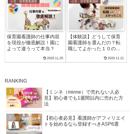
小児・保育園看護師
小児・保育園看護師
保育園看護師の仕事内容
【体験談】どうして保育
を現役が徹底解説！園に
園看護師を選んだの？転
よって違うって本当？
職してよかった１０のこ
と
2020.11.25
2020.11.21
RANKING
【ミンネ（minne）で売れない人必
見】初心者でも1週間以内に売れた方
法
【初心者必見】看護師がアフィリエイ
トを始めるなら登録すべきASP6選