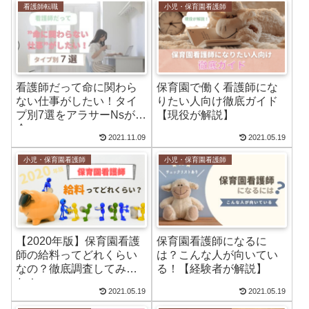
看護師転職
小児・保育園看護師
看護師だって命に関わら
保育園で働く看護師にな
ない仕事がしたい！タイ
りたい人向け徹底ガイド
プ別7選をアラサーNsが紹
【現役が解説】
介
2021.11.09
2021.05.19
小児・保育園看護師
小児・保育園看護師
【2020年版】保育園看護
保育園看護師になるに
師の給料ってどれくらい
は？こんな人が向いてい
なの？徹底調査してみ
る！【経験者が解説】
た！
2021.05.19
2021.05.19