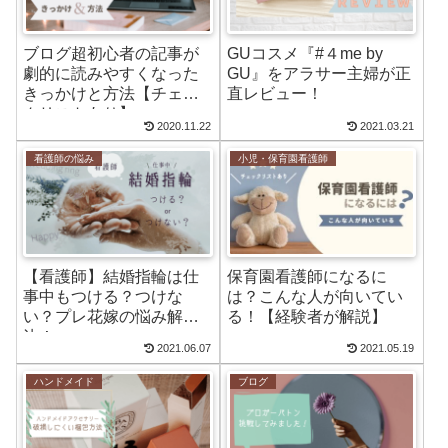
ブログ超初心者の記事が
GUコスメ『#４me by
劇的に読みやすくなった
GU』をアラサー主婦が正
きっかけと方法【チェッ
直レビュー！
クリストあり】
2020.11.22
2021.03.21
看護師の悩み
小児・保育園看護師
【看護師】結婚指輪は仕
保育園看護師になるに
事中もつける？つけな
は？こんな人が向いてい
い？プレ花嫁の悩み解
る！【経験者が解説】
決！
2021.06.07
2021.05.19
ハンドメイド
ブログ