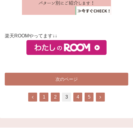
楽天ROOMやってます↓↓
次のページ
前
次
1
2
3
4
5
へ
へ