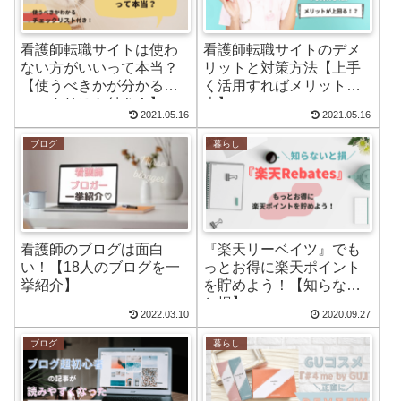
看護師転職サイトは使わ
看護師転職サイトのデメ
ない方がいいって本当？
リットと対策方法【上手
【使うべきかが分かるチ
く活用すればメリット
ェックリスト付き！】
大】
2021.05.16
2021.05.16
ブログ
暮らし
看護師のブログは面白
『楽天リーベイツ』でも
い！【18人のブログを一
っとお得に楽天ポイント
挙紹介】
を貯めよう！【知らない
と損】
2022.03.10
2020.09.27
ブログ
暮らし