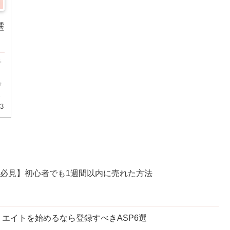
選
子
希
育
03
い人必見】初心者でも1週間以内に売れた方法
エイトを始めるなら登録すべきASP6選